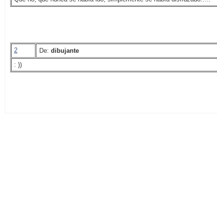
2
De:
dibujante
: ))