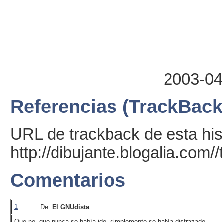
2003-04-
Referencias (TrackBack
URL de trackback de esta his
http://dibujante.blogalia.com
Comentarios
1
De:
El GNUdista
Que no, que nunca se había ido, simplemente se había disfrazado.....