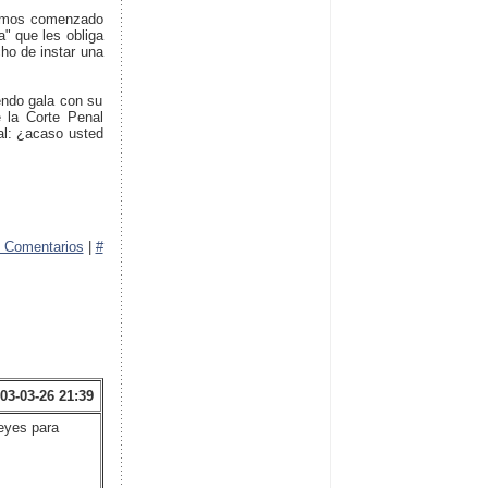
 hemos comenzado
" que les obliga
cho de instar una
endo gala con su
 la Corte Penal
al: ¿acaso usted
 Comentarios
|
#
03-03-26 21:39
leyes para