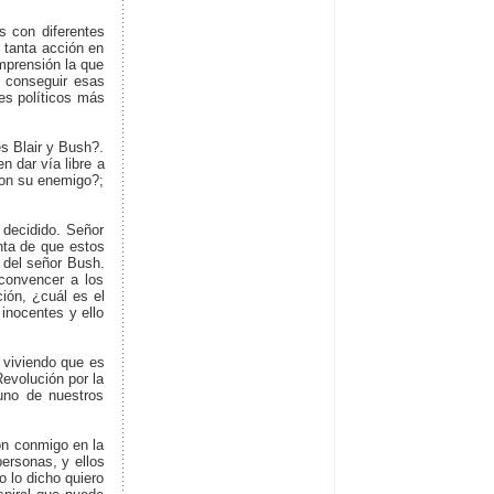
s con diferentes
e tanta acción en
omprensión la que
d conseguir esas
res políticos más
s Blair y Bush?.
n dar vía libre a
con su enemigo?;
 decidido. Señor
nta de que estos
a del señor Bush.
convencer a los
ión, ¿cuál es el
inocentes y ello
 viviendo que es
Revolución por la
uno de nuestros
ron conmigo en la
ersonas, y ellos
 lo dicho quiero