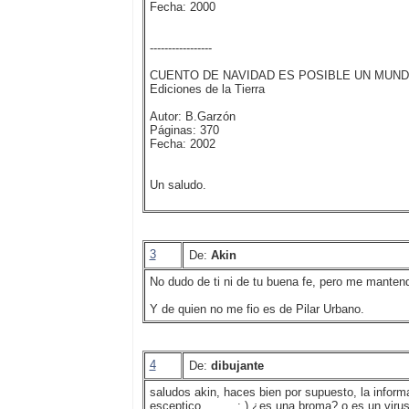
Fecha: 2000
-----------------
CUENTO DE NAVIDAD ES POSIBLE UN MUN
Ediciones de la Tierra
Autor: B.Garzón
Páginas: 370
Fecha: 2002
Un saludo.
3
De:
Akin
No dudo de ti ni de tu buena fe, pero me manten
Y de quien no me fio es de Pilar Urbano.
4
De:
dibujante
saludos akin, haces bien por supuesto, la inform
esceptico......... : ) ¿es una broma? o es un viru