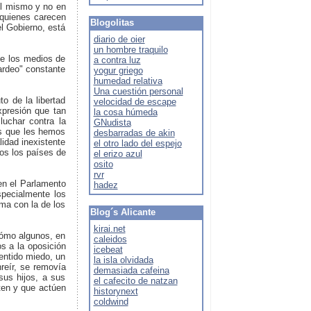
del mismo y no en
 quienes carecen
Blogolitas
l Gobierno, está
diario de oier
un hombre traquilo
de los medios de
a contra luz
rdeo" constante
yogur griego
humedad relativa
Una cuestión personal
o de la libertad
velocidad de escape
xpresión que tan
la cosa húmeda
luchar contra la
GNudista
os que les hemos
desbarradas de akin
idad inexistente
el otro lado del espejo
dos los países de
el erizo azul
osito
rvr
en el Parlamento
hadez
specialmente los
sma con la de los
Blog´s Alicante
kirai.net
cómo algunos, en
caleidos
s a la oposición
icebeat
sentido miedo, un
la isla olvidada
reír, se removía
demasiada cafeina
sus hijos, a sus
el cafecito de natzan
nten y que actúen
historynext
coldwind