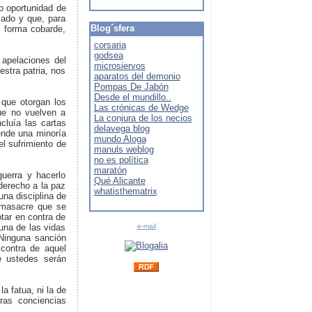
do oportunidad de
mado y que, para
Blog´sfera
n forma cobarde,
corsaria
godsea
 apelaciones del
microsiervos
stra patria, nos
aparatos del demonio
Pompas De Jabón
Desde el mundillo..
 que otorgan los
Las crónicas de Wedge
ue no vuelven a
La conjura de los necios
cluía las cartas
delavega blog
iende una minoría
mundo Aloga
el sufrimiento de
manuls weblog
no es política
maratón
guerra y hacerlo
Qué Alicante
derecho a la paz
whatisthematrix
una disciplina de
a masacre que se
tar en contra de
e-mail
una de las vidas
 Ninguna sanción
 contra de aquel
e ustedes serán
a fatua, ni la de
ras conciencias