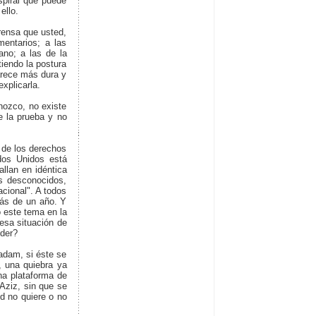
spiral que puede
ello.
rensa que usted,
mentarios; a las
ano; a las de la
iendo la postura
arece más dura y
xplicarla.
nozco, no existe
e la prueba y no
 de los derechos
dos Unidos está
llan en idéntica
s desconocidos,
acional". A todos
más de un año. Y
o este tema en la
esa situación de
nder?
adam, si éste se
, una quiebra ya
una plataforma de
 Aziz, sin que se
d no quiere o no