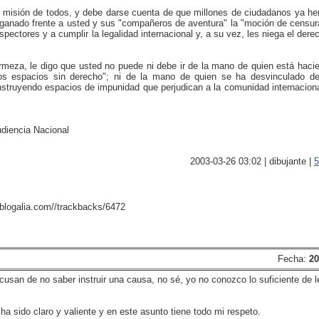
 es misión de todos, y debe darse cuenta de que millones de ciudadanos ya
 ganado frente a usted y sus "compañeros de aventura" la "moción de censura
pectores y a cumplir la legalidad internacional y, a su vez, les niega el dere
rmeza, le digo que usted no puede ni debe ir de la mano de quien está haci
los espacios sin derecho"; ni de la mano de quien se ha desvinculado de
onstruyendo espacios de impunidad que perjudican a la comunidad internacion
udiencia Nacional
2003-03-26 03:02 | dibujante |
5
.blogalia.com//trackbacks/6472
Fecha:
20
cusan de no saber instruir una causa, no sé, yo no conozco lo suficiente de 
 sido claro y valiente y en este asunto tiene todo mi respeto.