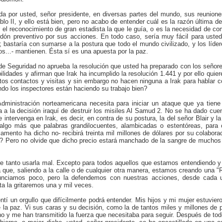
da por usted, señor presidente, en diversas partes del mundo, sus reunione
lo II, y ello está bien, pero no acabo de entender cuál es la razón última d
er el reconocimiento de gran estadista la que le guía, o es la necesidad de c
erdón preventivo por sus acciones. En todo caso, sería muy fácil para uste
; bastaría con sumarse a la postura que todo el mundo civilizado, y los líde
os...- mantienen. Ésta sí es una apuesta por la paz.
de Seguridad no aprueba la resolución que usted ha preparado con los señore
idades y afirman que Irak ha incumplido la resolución 1.441 y por ello quiere
ntos contactos y visitas y sin embargo no hacen ninguna a Irak para hablar 
do los inspectores están haciendo su trabajo bien?
dministración norteamericana necesita para iniciar un ataque que ya tiene
 a la decisión iraquí de destruir los misiles Al Samud 2. No se ha dado cue
 intervenga en Irak, es decir, en contra de su postura, la del señor Blair y l
lgo más que palabras grandilocuentes, alambicadas o estentóreas, para 
mento ha dicho no- recibirá treinta mil millones de dólares por su colaborac
? Pero no olvide que dicho precio estará manchado de la sangre de muchos 
de tanto usarla mal. Excepto para todos aquellos que estamos entendiendo y
a que, saliendo a la calle o de cualquier otra manera, estamos creando una "
unciamos poco, pero la defendemos con nuestras acciones, desde cada 
ta la gritaremos una y mil veces.
ntí un orgullo que difícilmente podrá entender. Mis hijos y mi mujer estuvie
 la paz. Vi sus caras y su decisión, como la de tantos miles y millones de p
y me han transmitido la fuerza que necesitaba para seguir. Después de todo