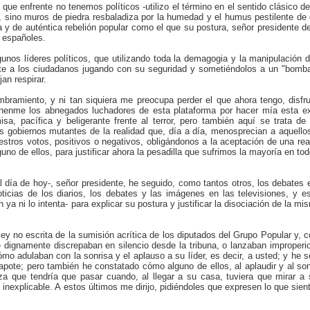
que enfrente no tenemos políticos -utilizo el término en el sentido clásico 
a-, sino muros de piedra resbaladiza por la humedad y el humus pestilente de
 y de auténtica rebelión popular como el que su postura, señor presidente de
 españoles.
nos líderes políticos, que utilizando toda la demagogia y la manipulación 
e a los ciudadanos jugando con su seguridad y sometiéndolos a un "bomba
an respirar.
ramiento, y ni tan siquiera me preocupa perder el que ahora tengo, disfrut
rdónenme los abnegados luchadores de esta plataforma por hacer mía esta e
a, pacífica y beligerante frente al terror, pero también aquí se trata de 
nos gobiernos mutantes de la realidad que, día a día, menosprecian a aquell
stros votos, positivos o negativos, obligándonos a la aceptación de una real
uno de ellos, para justificar ahora la pesadilla que sufrimos la mayoría en to
 día de hoy-, señor presidente, he seguido, como tantos otros, los debates 
ticias de los diarios, los debates y las imágenes en las televisiones, y e
 ya ni lo intenta- para explicar su postura y justificar la disociación de la mi
 no escrita de la sumisión acrítica de los diputados del Grupo Popular y, 
 dignamente discrepaban en silencio desde la tribuna, o lanzaban improperio
mo adulaban con la sonrisa y el aplauso a su líder, es decir, a usted; y he 
apote; pero también he constatado cómo alguno de ellos, al aplaudir y al son
 que tendría que pasar cuando, al llegar a su casa, tuviera que mirar a 
 inexplicable. A estos últimos me dirijo, pidiéndoles que expresen lo que sie