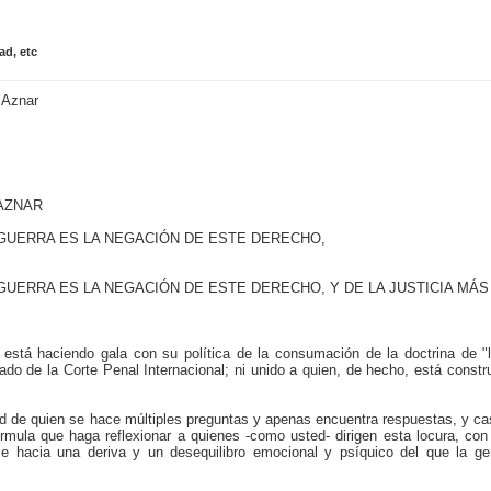
ad, etc
 Aznar
 AZNAR
 GUERRA ES LA NEGACIÓN DE ESTE DERECHO,
 GUERRA ES LA NEGACIÓN DE ESTE DERECHO, Y DE LA JUSTICIA MÁS
está haciendo gala con su política de la consumación de la doctrina de "
ado de la Corte Penal Internacional; ni unido a quien, de hecho, está const
d de quien se hace múltiples preguntas y apenas encuentra respuestas, y cas
rmula que haga reflexionar a quienes -como usted- dirigen esta locura, con
 hacia una deriva y un desequilibro emocional y psíquico del que la gen