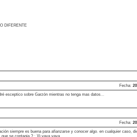
DO DIFERENTE
Fecha:
20
dré esceptico sobre Garzón mientras no tenga mas datos...
Fecha:
20
ación siempre es buena para afianzarse y conocer algo. en cualquier caso, di
s que se contagia ? : ))) vaya vaya