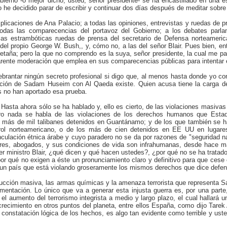
ierno -o mejor dicho, usted, señor presidente- se ha encastillado en una e
llo he decidido parar de escribir y continuar dos días después de meditar sobre 
plicaciones de Ana Palacio; a todas las opiniones, entrevistas y ruedas de p
todas las comparecencias del portavoz del Gobierno; a los debates parla
as estrambóticas ruedas de prensa del secretario de Defensa norteameric
el propio George W. Bush,, y, cómo no, a las del señor Blair. Pues bien, ent
taña; pero la que no comprendo es la suya, señor presidente, la cual me p
arente moderación que emplea en sus comparecencias públicas para intentar e
ebrantar ningún secreto profesional si digo que, al menos hasta donde yo co
icación de Sadam Huseim con Al Qaeda existe. Quien acusa tiene la carga d
s no han aportado esa prueba.
asta ahora sólo se ha hablado y, ello es cierto, de las violaciones masivas
o nada se habla de las violaciones de los derechos humanos que Esta
s más de mil talibanes detenidos en Guantánamo; y de los que también se ha
ntrol norteamericano, o de los más de cien detenidos en EE UU en lugare
inculación étnica árabe y cuyo paradero no se da por razones de "seguridad n
liares, abogados, y sus condiciones de vida son infrahumanas, desde hace 
er ministro Blair, ¿qué dicen y qué hacen ustedes?, ¿por qué no se ha tratad
or qué no exigen a éste un pronunciamiento claro y definitivo para que cese 
 un país que está violando groseramente los mismos derechos que dice defe
ucción masiva, las armas químicas y la amenaza terrorista que representa S
umentación. Lo único que va a generar esta injusta guerra es, por una parte
a, el aumento del terrorismo integrista a medio y largo plazo, el cual hallará 
 crecimiento en otros puntos del planeta, entre ellos España, como dijo Tarek
constatación lógica de los hechos, es algo tan evidente como terrible y uste