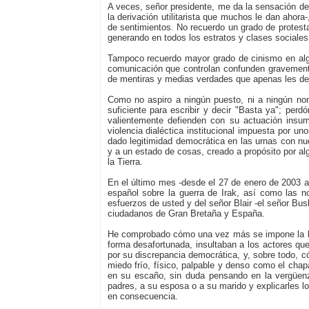
A veces, señor presidente, me da la sensación de 
la derivación utilitarista que muchos le dan ahor
de sentimientos. No recuerdo un grado de protesta
generando en todos los estratos y clases sociales
Tampoco recuerdo mayor grado de cinismo en algu
comunicación que controlan confunden gravement
de mentiras y medias verdades que apenas les dej
Como no aspiro a ningún puesto, ni a ningún nomb
suficiente para escribir y decir "Basta ya"; pe
valientemente defienden con su actuación insumis
violencia dialéctica institucional impuesta por u
dado legitimidad democrática en las urnas con nue
y a un estado de cosas, creado a propósito por alg
la Tierra.
En el último mes -desde el 27 de enero de 2003 al
español sobre la guerra de Irak, así como las no
esfuerzos de usted y del señor Blair -el señor Bush
ciudadanos de Gran Bretaña y España.
He comprobado cómo una vez más se impone la ley
forma desafortunada, insultaban a los actores que
por su discrepancia democrática, y, sobre todo, có
miedo frío, físico, palpable y denso como el chap
en su escaño, sin duda pensando en la vergüenza
padres, a su esposa o a su marido y explicarles lo
en consecuencia.