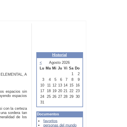
Historial
<
Agosto 2026
Lu
Ma
Mi
Ju
Vi
Sa
Do
1
2
 ELEMENTAL, A
3
4
5
6
7
8
9
10
11
12
13
14
15
16
17
18
19
20
21
22
23
los espacios sin
ruyendo espacios
24
25
26
27
28
29
30
31
i con la certeza
 una sordera tan
Documentos
eralidad de los
favoritos
personas del mundo