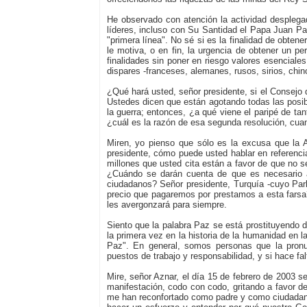
He observado con atención la actividad desplega
líderes, incluso con Su Santidad el Papa Juan Pab
"primera línea". No sé si es la finalidad de obten
le motiva, o en fin, la urgencia de obtener un p
finalidades sin poner en riesgo valores esenciales
dispares -franceses, alemanes, rusos, sirios, chin
¿Qué hará usted, señor presidente, si el Consejo 
Ustedes dicen que están agotando todas las posibil
la guerra; entonces, ¿a qué viene el paripé de ta
¿cuál es la razón de esa segunda resolución, cuan
Miren, yo pienso que sólo es la excusa que la A
presidente, cómo puede usted hablar en referencia
millones que usted cita están a favor de que no se
¿Cuándo se darán cuenta de que es necesario a
ciudadanos? Señor presidente, Turquía -cuyo Parla
precio que pagaremos por prestamos a esta farsa
les avergonzará para siempre.
Siento que la palabra Paz se está prostituyendo 
la primera vez en la historia de la humanidad en l
Paz". En general, somos personas que la pron
puestos de trabajo y responsabilidad, y si hace fal
Mire, señor Aznar, el día 15 de febrero de 2003 se
manifestación, codo con codo, gritando a favor de
me han reconfortado como padre y como ciudadano 