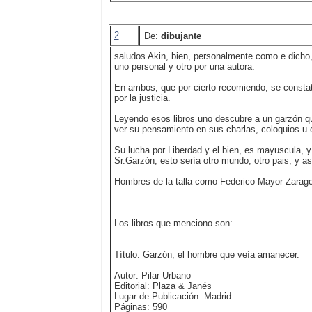
2
De:
dibujante
saludos Akin, bien, personalmente como e dicho, 
uno personal y otro por una autora.
En ambos, que por cierto recomiendo, se constat
por la justicia.
Leyendo esos libros uno descubre a un garzón q
ver su pensamiento en sus charlas, coloquios u
Su lucha por Liberdad y el bien, es mayuscula, y
Sr.Garzón, esto sería otro mundo, otro pais, y a
Hombres de la talla como Federico Mayor Zaragoza
Los libros que menciono son:
Título: Garzón, el hombre que veía amanecer.
Autor: Pilar Urbano
Editorial: Plaza & Janés
Lugar de Publicación: Madrid
Páginas: 590