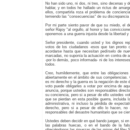
No han sido uno, ni dos, ni tres, sino decenas y d
hablar, y en todos he hallado un rictus de amar
ellos, compartirla roza el problema de concienci
temiendo las "consecuencias" de su discrepancia 
Por mi parte siento pavor de que su miedo, el de 
señor Rajoy "al orgullo, al honor y las conviccio
oponemos a una guerra injusta desde la libertad y 
Señor presidente, cuando usted y los dignos repr
votos de los ciudadanos -esos que tan pronto 
acordarse hasta que necesitan pedírselo de nuev
marcadas, no suponía la actuación en contra de aq
-por lo demás, poco informada- ni de los intereses
todos.
Creo, humildemente, que entre las obligaciones
abiertamente en el ámbito de sus competencias. C
es mi derecho y la guerra es la negación de este d
voto puede obligarles a votar por encima de aqu
anuncia, porque ustedes son responsables directos
su conciencia, pero si a pesar de ello ustedes v
que se pierdan en esta posible guerra, incluida 
administrativa, ni incluso la pérdida de expectat
derecho, pero si a pesar de ello lo hacen, no
responsables del desastre humanitario que se cier
Ustedes deben decidir en qué bando juegan, si en el 
las palabras huecas, o en el bando de la fal
ofreciéndonos las riquezas de las minas del Rey 