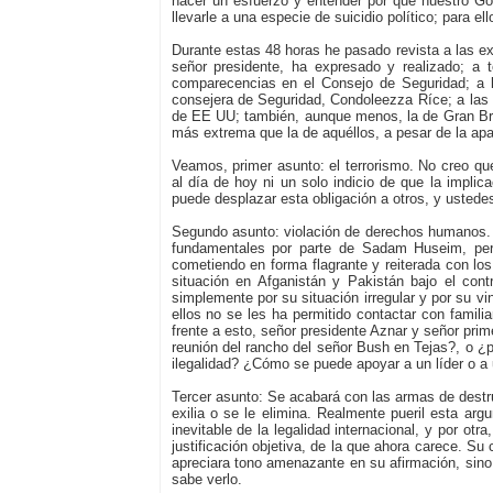
hacer un esfuerzo y entender por qué nuestro Gob
llevarle a una especie de suicidio político; para e
Durante estas 48 horas he pasado revista a las ex
señor presidente, ha expresado y realizado; a 
comparecencias en el Consejo de Seguridad; a l
consejera de Seguridad, Condoleezza Ríce; a las d
de EE UU; también, aunque menos, la de Gran Bre
más extrema que la de aquéllos, a pesar de la ap
Veamos, primer asunto: el terrorismo. No creo qu
al día de hoy ni un solo indicio de que la impl
puede desplazar esta obligación a otros, y ustede
Segundo asunto: violación de derechos humanos. H
fundamentales por parte de Sadam Huseim, per
cometiendo en forma flagrante y reiterada con lo
situación en Afganistán y Pakistán bajo el co
simplemente por su situación irregular y por su v
ellos no se les ha permitido contactar con fami
frente a esto, señor presidente Aznar y señor prim
reunión del rancho del señor Bush en Tejas?, o ¿p
ilegalidad? ¿Cómo se puede apoyar a un líder o a
Tercer asunto: Se acabará con las armas de destr
exilia o se le elimina. Realmente pueril esta arg
inevitable de la legalidad internacional, y por otr
justificación objetiva, de la que ahora carece. Su
apreciara tono amenazante en su afirmación, sino 
sabe verlo.