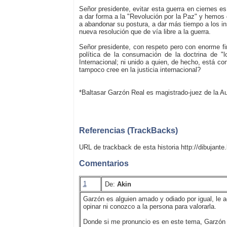
Señor presidente, evitar esta guerra en ciernes
a dar forma a la "Revolución por la Paz" y hemos
a abandonar su postura, a dar más tiempo a los ins
nueva resolución que de vía libre a la guerra.
Señor presidente, con respeto pero con enorme fi
política de la consumación de la doctrina de "
Internacional; ni unido a quien, de hecho, está c
tampoco cree en la justicia internacional?
*Baltasar Garzón Real es magistrado-juez de la A
Referencias (TrackBacks)
URL de trackback de esta historia http://dibujante
Comentarios
1
De:
Akin
Garzón es alguien amado y odiado por igual, le a
opinar ni conozco a la persona para valorarla.
Donde si me pronuncio es en este tema, Garzón ha