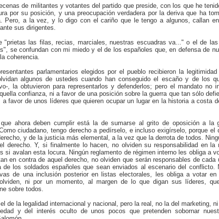
ecenas de militantes y votantes del partido que preside, con los que he teni
gura por su posición, y una preocupación verdadera por la deriva que ha to
a. Pero, a la vez, y lo digo con el cariño que le tengo a algunos, callan e
ante sus dirigentes.
"prietas las filas, recias, marciales, nuestras escuadras va..." o el de las
nes", se confundan con mi miedo y el de los españoles que, en defensa de nue
la coherencia.
esentantes parlamentarios elegidos por el pueblo recibieron la legitimidad
olvidan algunos de ustedes cuando han conseguido el escaño y de los q
o-, la obtuvieron para representarlos y defenderlos; pero el mandato no in
uella confianza, ni a favor de una posición sobre la guerra que tan sólo def
 a favor de unos líderes que quieren ocupar un lugar en la historia a costa d
 que ahora deben cumplir está la de sumarse al grito de oposición a la 
omo ciudadano, tengo derecho a pedírselo, e incluso exigírselo, porque el 
erecho, y de la justicia más elemental, a la vez que la derrota de todos. Ning
el derecho. Y, si finalmente lo hacen, no olviden su responsabilidad en l
 si avalan esta locura. Ningún reglamento de régimen interno les obliga a vo
otan en contra de aquel derecho, no olviden que serán responsables de cada 
la de los soldados españoles que sean enviados al escenario del conflicto.
ivas de una inclusión posterior en listas electorales, les obliga a votar en
 olviden, ni por un momento, al margen de lo que digan sus líderes, qu
ne sobre todos.
de la legalidad internacional y nacional, pero la real, no la del marketing, ni l
sedad y del interés oculto de unos pocos que pretenden sobornar nuest
Salomón.