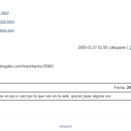
.html
11b.html
tejo.asp
2005-01-27 01:00 | dibujante |
1
e.blogalia.com//trackbacks/25962
Fecha:
20
que un poco caro por lo que veo en la web, quizás pase alguna vez.
dibujante