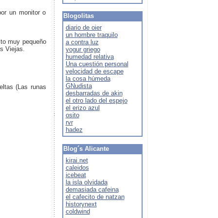
por un monitor o
Blogolitas
diario de oier
un hombre traquilo
cito muy pequeño
a contra luz
s Viejas.
yogur griego
humedad relativa
Una cuestión personal
velocidad de escape
la cosa húmeda
GNudista
eltas (Las runas
desbarradas de akin
el otro lado del espejo
el erizo azul
osito
rvr
hadez
Blog´s Alicante
kirai.net
caleidos
icebeat
la isla olvidada
demasiada cafeina
el cafecito de natzan
historynext
coldwind