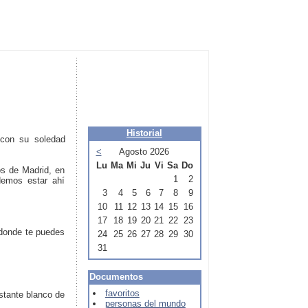
Historial
 con su soledad
<
Agosto 2026
Lu
Ma
Mi
Ju
Vi
Sa
Do
os de Madrid, en
1
2
demos estar ahí
3
4
5
6
7
8
9
10
11
12
13
14
15
16
17
18
19
20
21
22
23
 donde te puedes
24
25
26
27
28
29
30
31
Documentos
favoritos
astante blanco de
personas del mundo