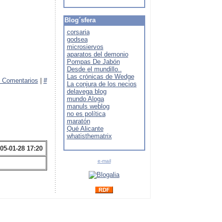
Blog´sfera
corsaria
godsea
microsiervos
aparatos del demonio
Pompas De Jabón
Desde el mundillo..
Las crónicas de Wedge
 Comentarios
|
#
La conjura de los necios
delavega blog
mundo Aloga
manuls weblog
no es política
maratón
Qué Alicante
whatisthematrix
05-01-28 17:20
e-mail