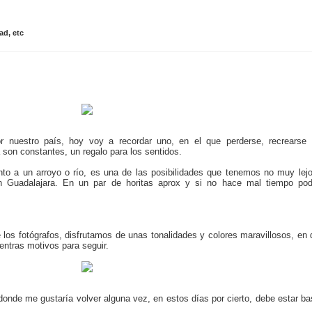
ad, etc
r nuestro país, hoy voy a recordar uno, en el que perderse, recrearse
 son constantes, un regalo para los sentidos.
unto a un arroyo o río, es una de las posibilidades que tenemos no muy lej
n Guadalajara. En un par de horitas aprox y si no hace mal tiempo po
los fotógrafos, disfrutamos de unas tonalidades y colores maravillosos, en
entras motivos para seguir.
 donde me gustaría volver alguna vez, en estos días por cierto, debe estar b