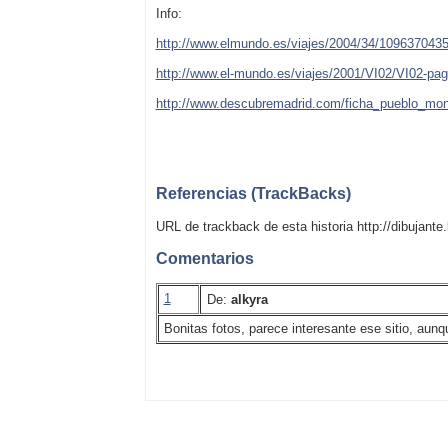
Info:
http://www.elmundo.es/viajes/2004/34/1096370435
http://www.el-mundo.es/viajes/2001/VI02/VI02-pag
http://www.descubremadrid.com/ficha_pueblo_mon
Referencias (TrackBacks)
URL de trackback de esta historia http://dibujant
Comentarios
1
De:
alkyra
Bonitas fotos, parece interesante ese sitio, aun