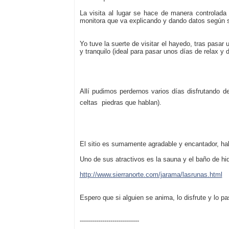
La visita al lugar se hace de manera controlada
monitora que va explicando y dando datos según se
Yo tuve la suerte de visitar el hayedo, tras pasa
y tranquilo (ideal para pasar unos días de relax y
Allí pudimos perdernos varios días disfrutando 
celtas  piedras que hablan).
El sitio es sumamente agradable y encantador, ha
Uno de sus atractivos es la sauna y el baño de hidr
http://www.sierranorte.com/jarama/lasrunas.html
Espero que si alguien se anima, lo disfrute y lo pa
-----------------------------